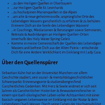
…zu den Heiligen Quellen in Oberbayern
…zur Heiligen Quelle St. Leonhards
…zu hochalpinen Marienquellen in die Alpen
…um alte & neue geheimnisvolle, ursprüngliche Orte
des
Lebendigen Wassers ganzheitlich zu erfahren & zu behüten:
Erinnere Dich an die Seele des Lebendigen Wassers!
…in Coachings, Mediationen & Beratungen sowie Seminaren,
Retreats & Ausbildungen an Heiligen Quellen-Orten
innerhalb des Holy Water Spring Geleit.
Komme in meine Gemeinschaft der Quellen des Lebendigen
Wassers und befreie Dich aus der Alten Patrix – entscheide
Dich für eine Andere Wirklichkeit im Einklang mit Lady Gaia.
Über den Quellenspürer
Sebastian Kühn hat an der Universität München vor allem
Geschichte studiert, sein sozial- & mentalitätsgeschichtlicher
Schwerpunkt: Erinnerungsorte & studienübergreifend
Ganzheitliches Gedenken. Mit Herz & Seele widmet er sich seit
Jahren als Ganzheitlicher Historiker & Bewusstseinsforscher in
einem spirituell-ökologischen Leben voller Achtsamkeit mit einer
basisch-veganen Lebensweise im Einklang mit der Natur & dem
Lebendigen Quell-Wasser. Durch seine Gaben der Hochsensibilität