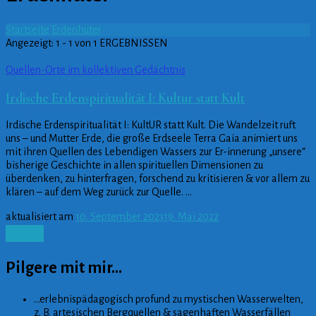
Startseite
Erdenhüter
Angezeigt: 1 - 1 von 1 ERGEBNISSEN
Quellen-Orte im kollektiven Gedächtnis
Irdische Erdenspiritualität I: Kultur statt Kult
Irdische Erdenspiritualität I: KultUR statt Kult. Die Wandelzeit ruft
uns – und Mutter Erde, die große Erdseele Terra Gaia animiert uns
mit ihren Quellen des Lebendigen Wassers zur Er-innerung „unsere“
bisherige Geschichte in allen spirituellen Dimensionen zu
überdenken, zu hinterfragen, forschend zu kritisieren & vor allem zu
klären – auf dem Weg zurück zur Quelle. …
aktualisiert am
10. September 2023
19. Mai 2022
Lesen
Pilgere mit mir…
…erlebnispädagogisch profund zu mystischen Wasserwelten,
z. B. artesischen Bergquellen & sagenhaften Wasserfällen