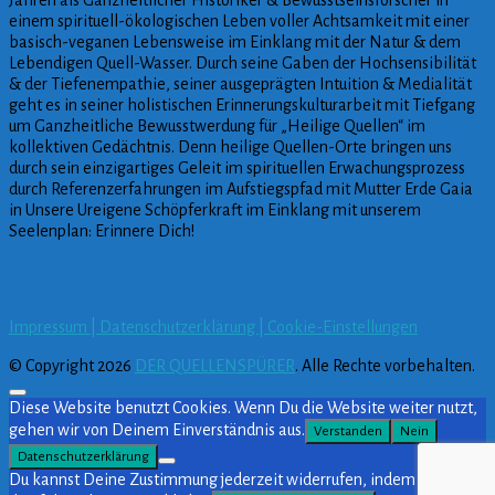
Jahren als Ganzheitlicher Historiker & Bewusstseinsforscher in
einem spirituell-ökologischen Leben voller Achtsamkeit mit einer
basisch-veganen Lebensweise im Einklang mit der Natur & dem
Lebendigen Quell-Wasser. Durch seine Gaben der Hochsensibilität
& der Tiefenempathie, seiner ausgeprägten Intuition & Medialität
geht es in seiner holistischen Erinnerungskulturarbeit mit Tiefgang
um Ganzheitliche Bewusstwerdung für „Heilige Quellen“ im
kollektiven Gedächtnis. Denn heilige Quellen-Orte bringen uns
durch sein einzigartiges Geleit im spirituellen Erwachungsprozess
durch Referenzerfahrungen im Aufstiegspfad mit Mutter Erde Gaia
in Unsere Ureigene Schöpferkraft im Einklang mit unserem
Seelenplan: Erinnere Dich!
Impressum |
Datenschutzerklärung |
Cookie-Einstellungen
© Copyright 2026
DER QUELLENSPÜRER
. Alle Rechte vorbehalten.
Diese Website benutzt Cookies. Wenn Du die Website weiter nutzt,
gehen wir von Deinem Einverständnis aus.
Verstanden
Nein
Datenschutzerklärung
Du kannst Deine Zustimmung jederzeit widerrufen, indem Du auf