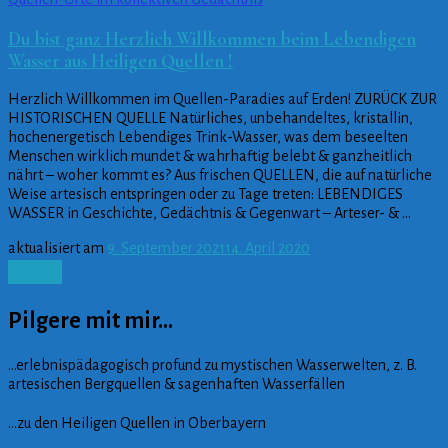
Du bist ganz Herzlich Willkommen beim Lebendigen
Wasser aus Heiligen Quellen !
Herzlich Willkommen im Quellen-Paradies auf Erden! ZURÜCK ZUR
HISTORISCHEN QUELLE Natürliches, unbehandeltes, kristallin,
hochenergetisch Lebendiges Trink-Wasser, was dem beseelten
Menschen wirklich mundet & wahrhaftig belebt & ganzheitlich
nährt – woher kommt es? Aus frischen QUELLEN, die auf natürliche
Weise artesisch entspringen oder zu Tage treten: LEBENDIGES
WASSER in Geschichte, Gedächtnis & Gegenwart – Arteser- & …
aktualisiert am
9. September 2021
14. April 2020
Lesen
Pilgere mit mir…
…erlebnispädagogisch profund zu mystischen Wasserwelten, z. B.
artesischen Bergquellen & sagenhaften Wasserfällen
…zu den Heiligen Quellen in Oberbayern