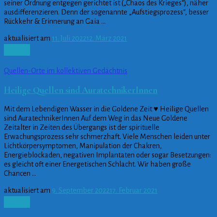
seiner Ordnung entgegen gerichtet ist („Chaos des Krieges“), näher
ausdifferenzieren. Denn der sogenannte „Aufstiegsprozess“, besser
Rückkehr & Erinnerung an Gaia …
aktualisiert am
11. Juli 2022
12. März 2021
Lesen
Quellen-Orte im kollektiven Gedächtnis
Heilige Quellen sind AuratechnikerInnen
Mit dem Lebendigen Wasser in die Goldene Zeit ♥ Heilige Quellen
sind AuratechnikerInnen Auf dem Weg in das Neue Goldene
Zeitalter in Zeiten des Übergangs ist der spirituelle
Erwachungsprozess sehr schmerzhaft. Viele Menschen leiden unter
Lichtkörpersymptomen, Manipulation der Chakren,
Energieblockaden, negativen Implantaten oder sogar Besetzungen:
es gleicht oft einer Energetischen Schlacht. Wir haben große
Chancen …
aktualisiert am
9. September 2022
17. Februar 2021
Lesen