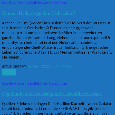
Quellen-Orte im kollektiven Gedächtnis
Können Heilige Quellen Dich heilen?
Können Heilige Quellen Dich heilen? Die Heilkraft des Wassers ist
seit Urzeiten in Geschichte & Erinnerung belegt, sowohl
medizinisch als auch naturwissenschaftlich in der erweiterten
ganzheitlichen Wasserforschung, vielmehr jedoch auch spirituell &
metaphysisch betrachtet in einem Holon: Unbehandeltes,
emporsteigendes Quell-Wasser ist der Indikator für Energetisches
Leben, schöpferische Urkraft & das Medium kultureller Praktiken für
Heilungen …
aktualisiert am
14. April 2022
28. Januar 2021
Lesen
Quellen-Orte im kollektiven Gedächtnis
Quellen-Erlebnisse bringen Dir kristalline Klarheit
Quellen-Erlebnisse bringen Dir kristalline Klarheit – wenn Du dafür
bereit bist… „Jede/r hat immer die FREIE WAHL 1. Es gibt keinen
„guru“; 2. Ist Jede/r immer für sich selbst verantwortlich; 3. Ich bin