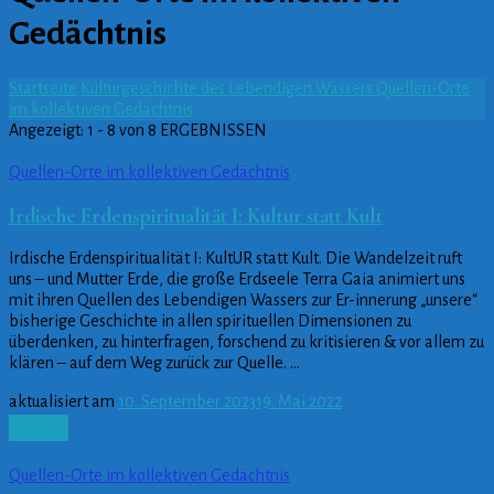
Gedächtnis
Startseite
Kulturgeschichte des Lebendigen Wassers
Quellen-Orte
im kollektiven Gedächtnis
Angezeigt: 1 - 8 von 8 ERGEBNISSEN
Quellen-Orte im kollektiven Gedächtnis
Irdische Erdenspiritualität I: Kultur statt Kult
Irdische Erdenspiritualität I: KultUR statt Kult. Die Wandelzeit ruft
uns – und Mutter Erde, die große Erdseele Terra Gaia animiert uns
mit ihren Quellen des Lebendigen Wassers zur Er-innerung „unsere“
bisherige Geschichte in allen spirituellen Dimensionen zu
überdenken, zu hinterfragen, forschend zu kritisieren & vor allem zu
klären – auf dem Weg zurück zur Quelle. …
aktualisiert am
10. September 2023
19. Mai 2022
Lesen
Quellen-Orte im kollektiven Gedächtnis