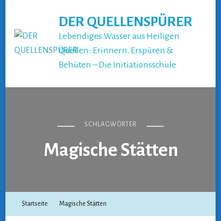
DER QUELLENSPÜRER
Lebendiges Wasser aus Heiligen
Quellen: Erinnern. Erspüren &
Behüten – Die Initiationsschule
SCHLAGWÖRTER
Magische Stätten
Startseite
Magische Stätten