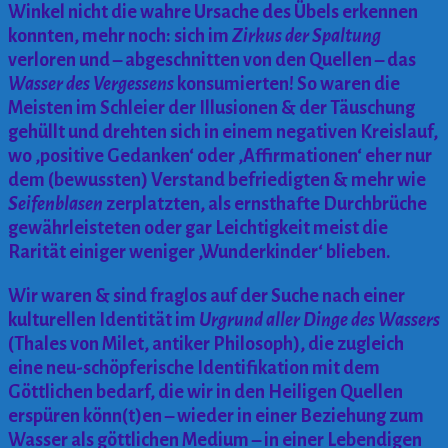
Winkel nicht die wahre Ursache des Übels erkennen
konnten, mehr noch: sich im
Zirkus der Spaltung
verloren und – abgeschnitten von den Quellen – das
Wasser des Vergessens
konsumierten! So waren die
Meisten im Schleier der Illusionen & der Täuschung
gehüllt und drehten sich in einem negativen Kreislauf,
wo ‚positive Gedanken‘ oder ‚Affirmationen‘ eher nur
dem (bewussten) Verstand befriedigten & mehr wie
Seifenblasen
zerplatzten, als ernsthafte Durchbrüche
gewährleisteten oder gar Leichtigkeit meist die
Rarität einiger weniger ‚Wunderkinder‘ blieben.
Wir waren & sind fraglos auf der Suche nach einer
kulturellen Identität im
Urgrund aller Dinge des Wassers
(Thales von Milet, antiker Philosoph), die zugleich
eine neu-schöpferische Identifikation mit dem
Göttlichen bedarf, die wir in den Heiligen Quellen
erspüren könn(t)en – wieder in einer Beziehung zum
Wasser als göttlichen Medium – in einer Lebendigen