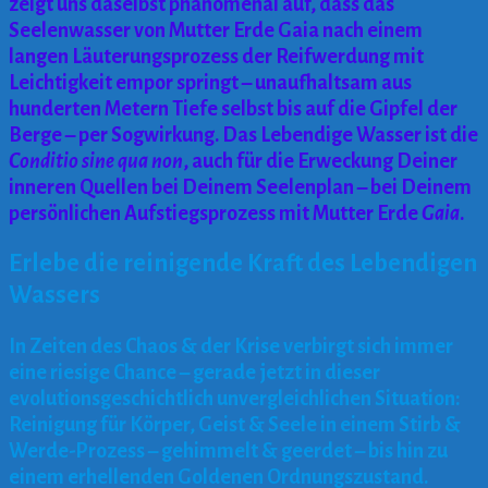
zeigt uns daselbst phänomenal auf, dass das
Seelenwasser von Mutter Erde Gaia nach einem
langen Läuterungsprozess der Reifwerdung mit
Leichtigkeit empor springt – unaufhaltsam aus
hunderten Metern Tiefe selbst bis auf die Gipfel der
Berge – per Sogwirkung. Das Lebendige Wasser ist die
Conditio sine qua non
, auch für die Erweckung Deiner
inneren Quellen bei Deinem Seelenplan – bei Deinem
persönlichen Aufstiegsprozess mit Mutter Erde
Gaia
.
Erlebe die reinigende Kraft des Lebendigen
Wassers
In Zeiten des Chaos & der Krise verbirgt sich immer
eine riesige Chance – gerade jetzt in dieser
evolutionsgeschichtlich unvergleichlichen Situation:
Reinigung für Körper, Geist & Seele in einem Stirb &
Werde-Prozess – gehimmelt & geerdet – bis hin zu
einem erhellenden Goldenen Ordnungszustand.