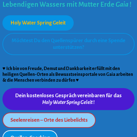
Lebendigen Wassers mit Mutter Erde
Gaia
!
Holy Water Spring Geleit
Möchtest Du den Quellenspürer durch eine Spende
unterstützen?
♥
Ich bin von Freude, Demut und Dankbarkeit erfüllt mit den
heiligen Quellen-Orten als Bewusstseinsportale von Gaia arbeiten
& die Menschen verbinden zu dürfen
♥
Dein kostenloses Gespräch vereinbaren für das
Holy Water Spring Geleit
!
Seelenreisen – Orte des Liebelichts