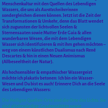
Menschenkultur mit den Quellen des Lebendigen
Wassers, die uns als
Auratechnikerinnen
sondergleichen dienen können. Jetzt ist die Zeit der
Transformationen & Umkehr, denn das Blatt wendet
sich zugunsten der lichtvollen Seelen &
Sternensaaten sowie Mutter Erde Gaia & allen
wunderbaren Wesen, die mit dem Lebendigen
Wasser sich identifizieren & mit ihm gehen möchten –
weg von einem künstlichen Dualismus nach René
Descartes & hin in einen Neuen Animismus
(Allbeseeltheit der Natur).
Als hochsensibler & empathischer Wassergeist
möchte ich plakativ betonen: Ich bin ein Wasser-
Wesen und Du bist es auch! Erinnere Dich an die Seele
des Lebendigen Wassers:
Die Heiligen Quellen-Orte sind die Orte des Lichts. Sie
sind altehrwürdige Gnadenstätten sowie