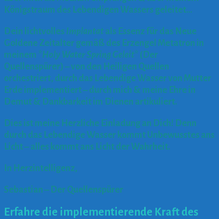
Königstraum des Lebendigen Wassers geleitet…
Dein lichtvolles
Implantat
als Essenz für das Neue
Goldene Zeitalter gemäß des Erzengel Metatron
in
meinem *
Holy Water Spring Geleit
* (Der
Quellenspürer) – von den Heiligen Quellen
orchestriert, durch das Lebendige Wasser von Mutter
Erde implementiert – durch mich & meine Ehre in
Demut & Dankbarkeit im Dienen artikuliert.
Dies ist meine Herzliche Einladung an Dich! Denn
durch das Lebendige Wasser kommt Unbewusstes ans
Licht – alles kommt ans Licht der Wahrheit.
In Herzintelligenz,
Sebastian – Der Quellenspürer
Erfahre die implementierende Kraft des