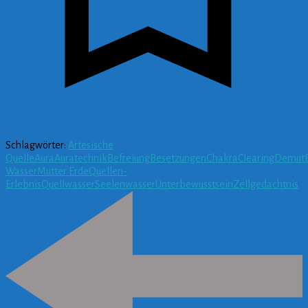
Schlagwörter:
Artesische
Quelle
Aura
Auratechnik
Befreiung
Besetzungen
Chakra
Clearing
Demut
Wasser
Mutter Erde
Quellen-
Erlebnis
Quellwasser
Seelenwasser
Unterbewusstsein
Zellgedächtnis
Beitragsnavigation