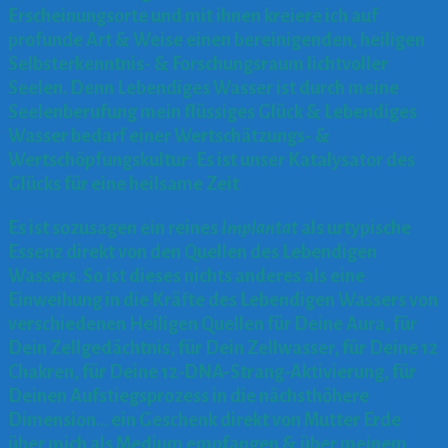
Erscheinungsorte und mit ihnen kreiere ich auf
profunde Art & Weise einen bereinigenden, heiligen
Selbsterkenntnis- & Forschungsraum lichtvoller
Seelen. Denn Lebendiges Wasser ist durch meine
Seelenberufung mein flüssiges Glück & Lebendiges
Wasser bedarf einer Wertschätzungs- &
Wertschöpfungskultur: Es ist unser Katalysator des
Glücks für eine heilsame Zeit
.
Es ist sozusagen ein reines
Implantat
als urtypische
Essenz direkt von den Quellen des Lebendigen
Wassers. So ist dieses nichts anderes als eine
Einweihung in die Kräfte des Lebendigen Wassers von
verschiedenen Heiligen Quellen für Deine Aura, für
Dein Zellgedächtnis, für Dein Zellwasser, für Deine 12
Chakren, für Deine 12-DNA-Strang-Aktivierung, für
Deinen Aufstiegsprozess in die nächsthöhere
Dimension… ein Geschenk direkt von Mutter Erde
über mich als Medium empfangen & über meinem