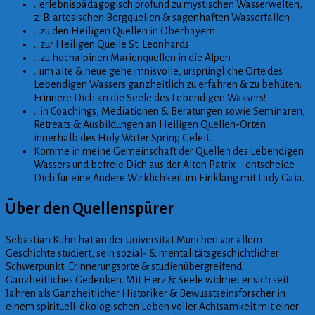
…erlebnispädagogisch profund zu mystischen Wasserwelten,
z. B. artesischen Bergquellen & sagenhaften Wasserfällen
…zu den Heiligen Quellen in Oberbayern
…zur Heiligen Quelle St. Leonhards
…zu hochalpinen Marienquellen in die Alpen
…um alte & neue geheimnisvolle, ursprüngliche Orte
des
Lebendigen Wassers ganzheitlich zu erfahren & zu behüten:
Erinnere Dich an die Seele des Lebendigen Wassers!
…in Coachings, Mediationen & Beratungen sowie Seminaren,
Retreats & Ausbildungen an Heiligen Quellen-Orten
innerhalb des Holy Water Spring Geleit.
Komme in meine Gemeinschaft der Quellen des Lebendigen
Wassers und befreie Dich aus der Alten Patrix – entscheide
Dich für eine Andere Wirklichkeit im Einklang mit Lady Gaia.
Über den Quellenspürer
Sebastian Kühn hat an der Universität München vor allem
Geschichte studiert, sein sozial- & mentalitätsgeschichtlicher
Schwerpunkt: Erinnerungsorte & studienübergreifend
Ganzheitliches Gedenken. Mit Herz & Seele widmet er sich seit
Jahren als Ganzheitlicher Historiker & Bewusstseinsforscher in
einem spirituell-ökologischen Leben voller Achtsamkeit mit einer