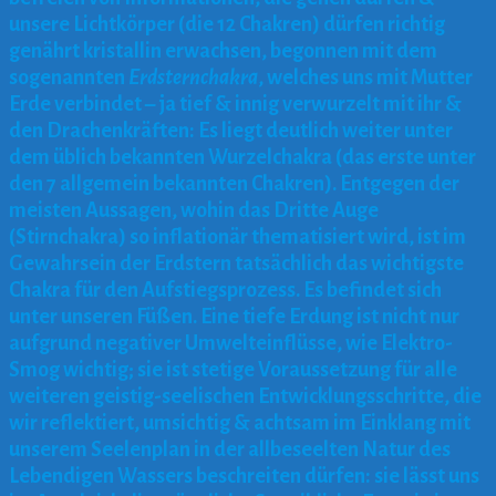
unsere Lichtkörper (die 12 Chakren) dürfen richtig
genährt kristallin erwachsen, begonnen mit dem
sogenannten
Erdsternchakra
, welches uns mit Mutter
Erde verbindet – ja tief & innig verwurzelt mit ihr &
den Drachenkräften: Es liegt deutlich weiter unter
dem üblich bekannten Wurzelchakra (das erste unter
den 7 allgemein bekannten Chakren). Entgegen der
meisten Aussagen, wohin das Dritte Auge
(Stirnchakra) so inflationär thematisiert wird, ist im
Gewahrsein der Erdstern tatsächlich das wichtigste
Chakra für den Aufstiegsprozess. Es befindet sich
unter unseren Füßen.
Eine tiefe Erdung ist nicht nur
aufgrund negativer Umwelteinflüsse, wie Elektro-
Smog wichtig; sie ist stetige Voraussetzung für alle
weiteren geistig-seelischen Entwicklungsschritte, die
wir reflektiert, umsichtig & achtsam im Einklang mit
unserem Seelenplan in der allbeseelten Natur des
Lebendigen Wassers beschreiten dürfen: sie lässt uns