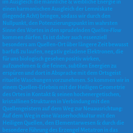
im Ausgleich die männliche & weibliche Energie in
einen harmonischen Ausgleich der Lemniskate
(liegende Acht) bringen, sodass wir durch den
Nullpunkt, den Potenzierungspunkt im wahrsten
Sinne des Wortes in den sprudelnden
Quellen-Flow
kommen dürfen. Es ist daher auch essenziell
besonders am Quellen-Ort über längere Zeit bewusst
barfuß zu laufen, negativ geladene Elektronen, die
für uns biologisch gesehen positiv wirken,
aufzunehmen & die feinen, subtilen Energien zu
erspüren und dort in Absprache mit dem Ortsgeist
rituelle Waschungen vorzunehmen. So kommen wir in
einem Quellen-Erlebnis mit der Heiligen Geometrie
des Ortes in Kontakt & seinen hochenergetischen,
kristallinen Strukturen in Verbindung mit den
Quellengeistern auf dem Weg zur Neuausrichtung:
Auf dem Weg in eine Wasserhochkultur mit den
Heiligen Quellen, den Elementarwesen & durch die
besondere Führung des Erzengel Metatron in das