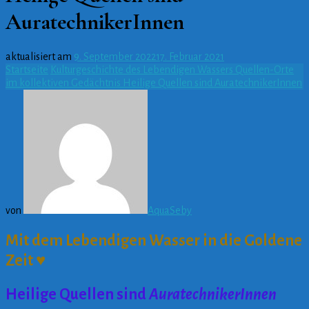
AuratechnikerInnen
aktualisiert am
9. September 2022
17. Februar 2021
Startseite
Kulturgeschichte des Lebendigen Wassers
Quellen-Orte
im kollektiven Gedächtnis
Heilige Quellen sind AuratechnikerInnen
von
AquaSeby
Mit dem Lebendigen Wasser in die Goldene
Zeit
♥
Heilige Quellen sind
AuratechnikerInnen