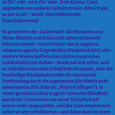
an Dir‘ oder ‚ist in Dir‘ oder ‚Dein Karma‘. Ganz
abgesehen von anderen Leitsätzen wie ‚Alles ist gut,
so wie es ist‘ – welch‘ eine fehlleitende
Pauschalisierung!
So projizierte der ‚Gutmensch‘ (die Menschen mit
feiner Absicht) meist das nicht selten zu Unrecht
erlittene Unheil – meist initiiert durch negative,
schwarzmagische Gegenkräfte (Dunkelmächte) oder
niedere Wesen luziferischen Lichtes (asurisches
Lichtkollektiv) im Außen – direkt auf sich selbst, weil
er schließlich um seine Schöpferkraft wusste, aber die
beständige Manipulation oder die emotionale
Verblendung durch die sogenannte
Alte Matrix
nicht
sehen konnte (Die Erde als
„Matrix-Gefängnis“
). In
seiner geradezu schon tragisch ’normalen Blindheit‘
wurde der Gutmensch von seiner Schöpferkraft
immer mehr abgespalten, weil die Gutmenschen sich
selbst so sehr reflektierten – und dabei doch im toten