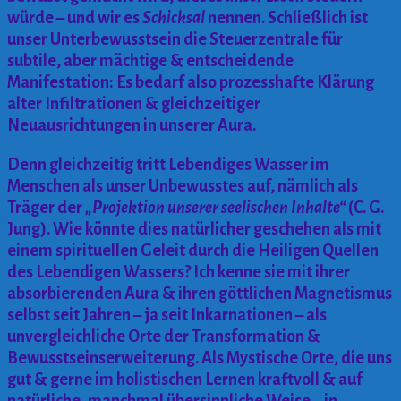
würde – und wir es
Schicksal
nennen.
Schließlich ist
unser Unterbewusstsein die Steuerzentrale für
subtile, aber mächtige & entscheidende
Manifestation: Es bedarf also prozesshafte Klärung
alter Infiltrationen & gleichzeitiger
Neuausrichtungen in unserer Aura.
Denn gleichzeitig tritt Lebendiges Wasser im
Menschen als unser Unbewusstes auf, nämlich als
Träger der
„Projektion unserer seelischen Inhalte“
(C. G.
Jung). Wie könnte dies natürlicher geschehen als mit
einem spirituellen Geleit durch die Heiligen Quellen
des Lebendigen Wassers? Ich kenne sie mit ihrer
absorbierenden Aura & ihren göttlichen Magnetismus
selbst seit Jahren – ja seit Inkarnationen – als
unvergleichliche Orte der Transformation &
Bewusstseinserweiterung. Als Mystische Orte, die uns
gut & gerne im holistischen Lernen kraftvoll & auf
natürliche, manchmal übersinnliche Weise – in